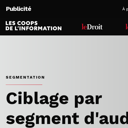
Skip
Publicité
to
À 
main
content
SEGMENTATION
Ciblage par
segment d'au